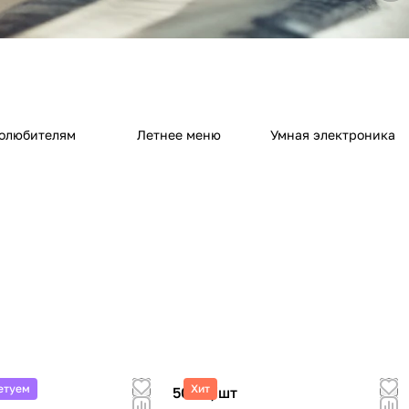
олюбителям
Летнее меню
Умная электроника
етуем
Хит
т
500 ₽/
шт