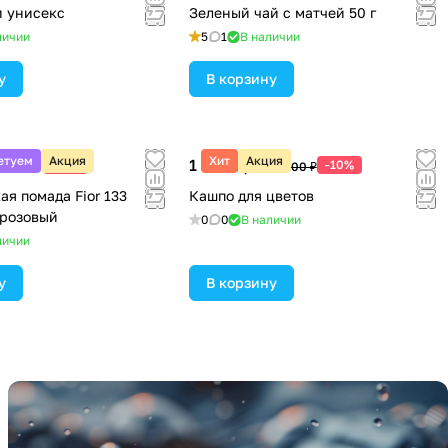
 унисекс
Зеленый чай с матчей 50 г
личии
5
1
В наличии
у
В корзину
етуем
Акция
Хит
Акция
шт
1 800 ₽/
шт
-10%
-10%
612 ₽
2 000 ₽
я помада Fior 133
Кашпо для цветов
розовый
0
0
В наличии
личии
у
В корзину