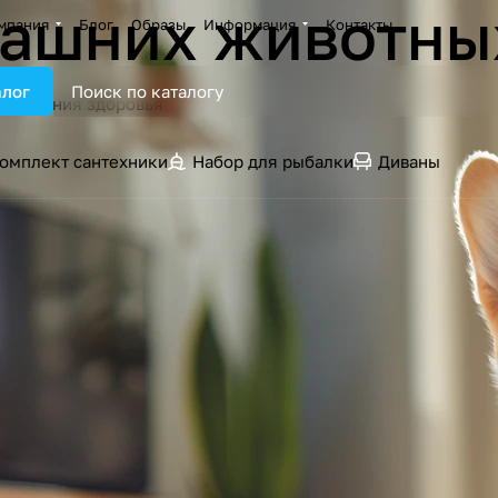
машних животны
мпания
Блог
Образы
Информация
Контакты
алог
ддержания здоровья
омплект сантехники
Набор для рыбалки
Диваны