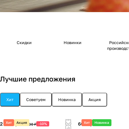
Скидки
Новинки
Российск
производс
Лучшие предложения
Хит
Советуем
Новинка
Акция
Хит
Акция
Хит
Новинка
2 250 ₽/
шт
600 ₽/
шт
-10%
2 500 ₽