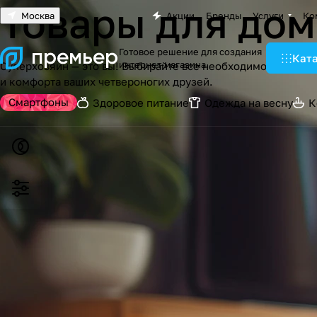
Товары для до
Москва
Акции
Бренды
Услуги
Ко
Готовое решение для создания
Кат
интернет-магазина
Суперхозяин — это вы! Выбирайте все необходимое для по
и комфорта ваших четвероногих друзей.
Смартфоны
Здоровое питание
Одежда на весну
К