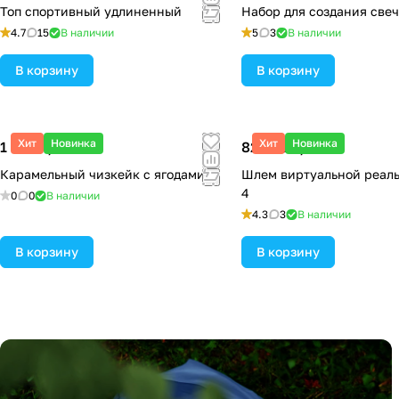
Топ спортивный удлиненный
Набор для создания све
4.7
15
В наличии
5
3
В наличии
В корзину
В корзину
Хит
Новинка
Хит
Новинка
1 500 ₽/
кг
82 000 ₽/
шт
Карамельный чизкейк с ягодами
Шлем виртуальной реаль
4
0
0
В наличии
4.3
3
В наличии
В корзину
В корзину