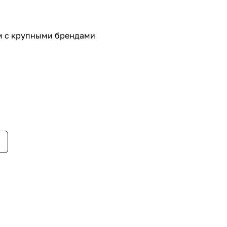
ем с крупными брендами
енном стиле